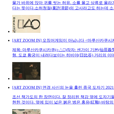
물가 바위에 앉아 귀를 씻는 허유. 소를 몰고 상류로 올라
다는 뜻이다.소허청절(巢許淸節)의 고사라고도 하는데 소보
[ART ZOOM IN] 오징어게임이 아닙니다 <마루산카쿠시
제목: 마루산카쿠시카쿠(○△□)작자: 센가이 기본(仙厓義梵 17
형. 도쿄 황궁이 내려다보이는 히비야(日比谷) 거리의 이데미
[ART ZOOM IN] 연경 사신의 눈을 홀린 중국 도자기
2021
조선 책가도의 한 장면이다. 잘 정리된 책감 옆에 도자기들
현한 것이다. 옆에 입이 넓은 붉은 병은 홍유(紅釉) 바탕의