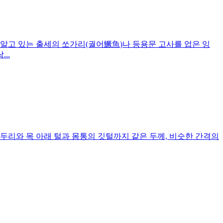
 알고 있는 출세의 쏘가리(궐어鱖魚)나 등용문 고사를 업은 잉
..
 테두리와 목 아래 털과 몸통의 깃털까지 같은 두께, 비슷한 간격의