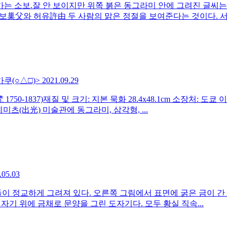
가는 소보.잘 안 보이지만 위쪽 붉은 동그라미 안에 그려진 글씨는
巢父와 허유許由 두 사람의 맑은 정절을 보여준다는 것이다. 서진(
카쿠(○△□)>
2021.09.29
50-1837)재질 및 크기: 지본 묵화 28.4x48.1cm 소장처: 도
츠(出光) 미술관에 동그라미, 삼각형, ...
.05.03
이 정교하게 그려져 있다. 오른쪽 그림에서 표면에 굵은 금이 간 것
 자기 위에 금채로 문양을 그린 도자기다. 모두 황실 직속...