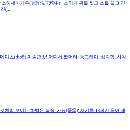
‘소허세이기우(巢許洗耳騎牛)’. 소허가 귀를 씻고 소를 끌고 간
...
쿄 이데미츠(出光) 미술관앗! 어디서 봤더라. 동그라미, 삼각형, 사각
처럼 보이는 화병은 북송 '가요(哥窯)' 자기를 18세기 들어 재