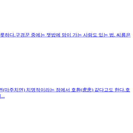
푸릇하다.구경꾼 중에는 잿밥에 맘이 가는 사람도 있는 법. 씨름은
면(마주치면) 치명적이라는 점에서 호환(虎患) 같다고도 한다.호
..