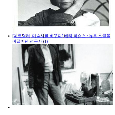
[아트딜러, 미술사를 바꾸다] 베티 파슨스 : 뉴욕 스쿨을
이끌어낸 선구자 (1)