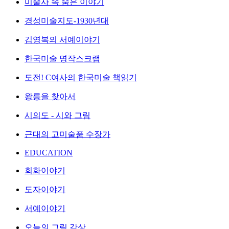
미술사 속 숨은 이야기
경성미술지도-1930년대
김영복의 서예이야기
한국미술 명작스크랩
도전! C여사의 한국미술 책읽기
왕릉을 찾아서
시의도 - 시와 그림
근대의 고미술품 수장가
EDUCATION
회화이야기
도자이야기
서예이야기
오늘의 그림 감상