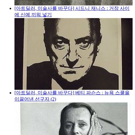
[아트딜러, 미술사를 바꾸다] 시드니 재니스 : 거장 사이
에 신예 끼워 넣기
[아트딜러, 미술사를 바꾸다] 베티 파슨스 : 뉴욕 스쿨을
이끌어낸 선구자 (2)