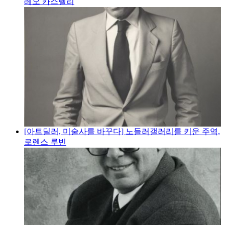
레오 카스텔리
[아트딜러, 미술사를 바꾸다] 노들러갤러리를 키운 주역,
로렌스 루빈