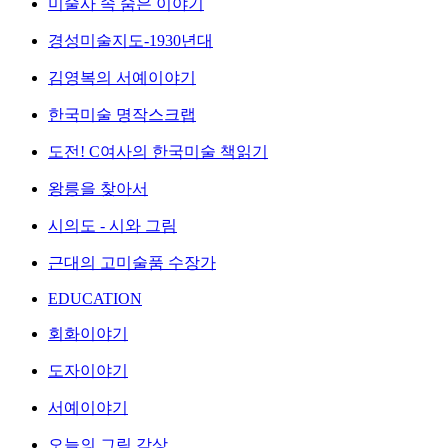
미술사 속 숨은 이야기
경성미술지도-1930년대
김영복의 서예이야기
한국미술 명작스크랩
도전! C여사의 한국미술 책읽기
왕릉을 찾아서
시의도 - 시와 그림
근대의 고미술품 수장가
EDUCATION
회화이야기
도자이야기
서예이야기
오늘의 그림 감상