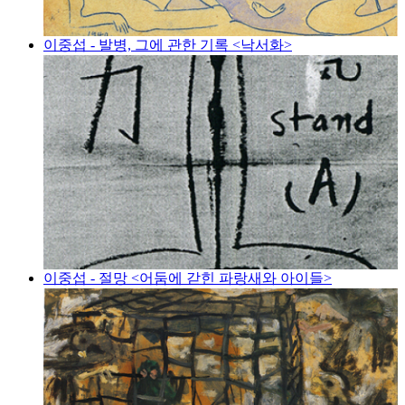
이중섭 - 발병, 그에 관한 기록 <낙서화>
이중섭 - 절망 <어둠에 갇힌 파랑새와 아이들>