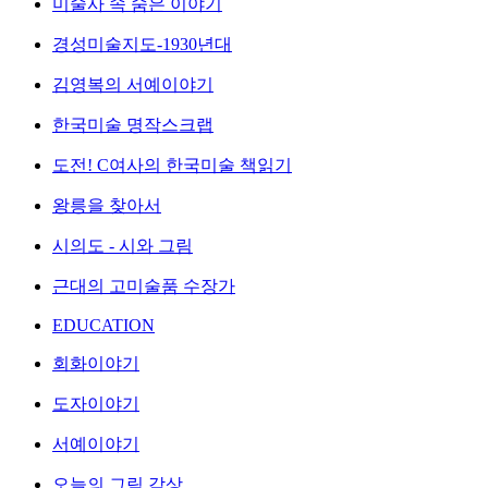
미술사 속 숨은 이야기
경성미술지도-1930년대
김영복의 서예이야기
한국미술 명작스크랩
도전! C여사의 한국미술 책읽기
왕릉을 찾아서
시의도 - 시와 그림
근대의 고미술품 수장가
EDUCATION
회화이야기
도자이야기
서예이야기
오늘의 그림 감상