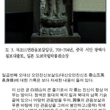
일곱번째 오대산 오만진신보살도(대산오만진신조 臺山五萬
眞身條)에 대한 기록은 보다 자세한 내용이 들어 있다.
이 산은 곧 白頭山의 큰 줄기로서 각 臺는 진신이 항상 머
무는 땅이다. 청색은 동대의 북각 밑과 북대의 남쪽 기슭
끝에 있으니 마땅히 관음방을 두어, 圓像의 관음보살과
푸른 바탕에 1만 관음상을 그려서 봉안하고,(중략) 적색