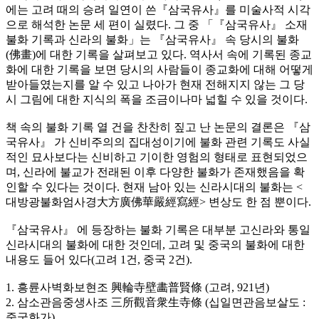
에는 고려 때의 승려 일연이 쓴『삼국유사』를 미술사적 시각
으로 해석한 논문 세 편이 실렸다. 그 중 「『삼국유사』 소재
불화 기록과 신라의 불화」는 『삼국유사』 속 당시의 불화
(佛畫)에 대한 기록을 살펴보고 있다. 역사서 속에 기록된 종교
화에 대한 기록을 보면 당시의 사람들이 종교화에 대해 어떻게
받아들였는지를 알 수 있고 나아가 현재 전해지지 않는 그 당
시 그림에 대한 지식의 폭을 조금이나마 넓힐 수 있을 것이다.
책 속의 불화 기록 열 건을 찬찬히 짚고 난 논문의 결론은 『삼
국유사』 가 신비주의의 집대성이기에 불화 관련 기록도 사실
적인 묘사보다는 신비하고 기이한 영험의 형태로 표현되었으
며, 신라에 불교가 전래된 이후 다양한 불화가 존재했음을 확
인할 수 있다는 것이다. 현재 남아 있는 신라시대의 불화는 <
대방광불화엄사경大方廣佛華嚴經寫經> 변상도 한 점 뿐이다.
『삼국유사』 에 등장하는 불화 기록은 대부분 고신라와 통일
신라시대의 불화에 대한 것인데, 고려 및 중국의 불화에 대한
내용도 들어 있다(고려 1건, 중국 2건).
1. 흥륜사벽화보현조 興輪寺壁畵普賢條 (고려, 921년)
2. 삼소관음중생사조 三所觀音衆生寺條 (십일면관음보살도 :
중국화가)