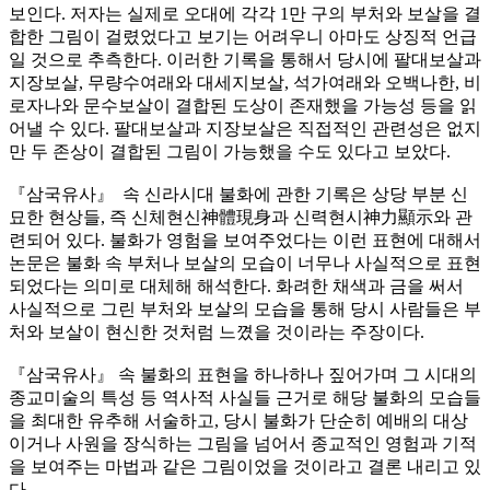
보인다. 저자는 실제로 오대에 각각 1만 구의 부처와 보살을 결
합한 그림이 걸렸었다고 보기는 어려우니 아마도 상징적 언급
일 것으로 추측한다. 이러한 기록을 통해서 당시에 팔대보살과
지장보살, 무량수여래와 대세지보살, 석가여래와 오백나한, 비
로자나와 문수보살이 결합된 도상이 존재했을 가능성 등을 읽
어낼 수 있다. 팔대보살과 지장보살은 직접적인 관련성은 없지
만 두 존상이 결합된 그림이 가능했을 수도 있다고 보았다.
『삼국유사』 속 신라시대 불화에 관한 기록은 상당 부분 신
묘한 현상들, 즉 신체현신神體現身과 신력현시神力顯示와 관
련되어 있다. 불화가 영험을 보여주었다는 이런 표현에 대해서
논문은 불화 속 부처나 보살의 모습이 너무나 사실적으로 표현
되었다는 의미로 대체해 해석한다. 화려한 채색과 금을 써서
사실적으로 그린 부처와 보살의 모습을 통해 당시 사람들은 부
처와 보살이 현신한 것처럼 느꼈을 것이라는 주장이다.
『삼국유사』 속 불화의 표현을 하나하나 짚어가며 그 시대의
종교미술의 특성 등 역사적 사실들 근거로 해당 불화의 모습들
을 최대한 유추해 서술하고, 당시 불화가 단순히 예배의 대상
이거나 사원을 장식하는 그림을 넘어서 종교적인 영험과 기적
을 보여주는 마법과 같은 그림이었을 것이라고 결론 내리고 있
다.