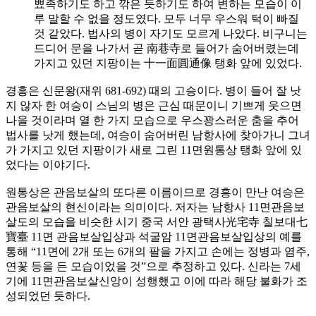
뾰족하기도 하고 깎은 듯하기도 하여 변하는 모습이 이
루 말할 수 없을 정도였다. 모두 너무 우스워 턱이 빠질
것 같았다. 법사의 병이 자기도 모르게 나았다. 비구니는
드디어 문을 나가서 곧 南巷寺로 들어가 숨어버렸는데
가지고 있던 지팡이는 十一面圓通像 탱화 앞에 있었다.
경흥은 신문왕(재위 681-692) 때의 고승이다. 병이 들어 잘 낫
지 않자 한 여승이 스님의 병은 근심 때문이니 기쁘게 웃으면
나을 것이라며 열 한 가지 모습으로 우스꽝스러운 춤을 추어
법사를 낫게 했는데, 여승이 숨어버린 남항사에 찾아가니 그녀
가 가지고 있던 지팡이가 새로 그린 11면원통상 탱화 앞에 있
었다는 이야기다.
원통상은 관음보살의 또다른 이름이므로 경흥이 만난 여승은
관음보살의 현신이라는 의미이다. 저자는 남항사 11면관음보
살도의 모습을 비슷한 시기 중국 서안 광택사光宅寺 칠보대七
寶臺 11면 관음보살입상과 석굴암 11면관음보살입상의 예를
통해 “11면에 2개 또는 6개의 팔을 가지고 손에는 정병과 염주,
연꽃 등을 든 모습이었을 것”으로 추정하고 있다. 신라는 7세
기에 11면관음보살신앙이 성행했고 이에 따라 해당 불화가 조
성되었던 듯하다.