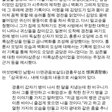
이었던 김양도가 시주하여 제작한 금니 벽화가 그려져 있었는
데 그 유래에 관한 기록이다. 어렸을 때 김양도가 입과 몸이 굳
어져 꼼짝 못할 때 승려를 청해 경전을 읽었더니 김양도 몸에
붙어있던 귀신이 몽둥이로 중을 쳐서 죽였고, 다시 밀교승을
청했더니 그가 집에 도착하기도 전에 사방에서 무장한 대력신
이 나타나 귀신들을 잡아갔고, 밀본이 도착해 경전을 펴기도
전에 병이 나아 독실한 신자가 되었고, 흥륜사 오당에 소조 미
륵삼존상을 만들고 금니벽화를 조성해 공양했다는 것이다. 흥
륜사 오당의 모습과 벽화의 도상에 대해서는 기록에 없으나 여
러 기록을 통해 적어도 오당은 금당은 아니었다는 것, 삼존불
에 대한 아미타삼존상 / 미륵삼존상이었을 것이라는 주장과 각
근거 등을 제시했다.
여섯번째인 남항사 11면관음보살도(경흥우성조 憬興遇聖條)
는 『삼국유사』내에 다음의 내용으로 서술되어 있다.
경흥이 갑자기 병이 나서 한 달을 지냈는데 한 비구니가
와서 그를 문안하고 ≪화엄경≫ 중 착한 친구가 병을 고
친 이야기를 가지고 말하였다. “지금 법사의 병은 근심이
이른 바이니 즐겁게 웃으면 나을 것이다.”라고 하고 곧
열한 가지의 모습을 만들고 각각 광대와 같은 춤을 추니