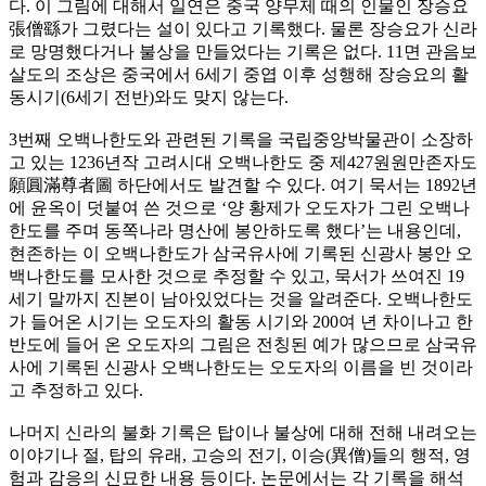
다. 이 그림에 대해서 일연은 중국 양무제 때의 인물인 장승요
張僧繇가 그렸다는 설이 있다고 기록했다. 물론 장승요가 신라
로 망명했다거나 불상을 만들었다는 기록은 없다. 11면 관음보
살도의 조상은 중국에서 6세기 중엽 이후 성행해 장승요의 활
동시기(6세기 전반)와도 맞지 않는다.
3번째 오백나한도와 관련된 기록을 국립중앙박물관이 소장하
고 있는 1236년작 고려시대 오백나한도 중 제427원원만존자도
願圓滿尊者圖 하단에서도 발견할 수 있다. 여기 묵서는 1892년
에 윤옥이 덧붙여 쓴 것으로 ‘양 황제가 오도자가 그린 오백나
한도를 주며 동쪽나라 명산에 봉안하도록 했다’는 내용인데,
현존하는 이 오백나한도가 삼국유사에 기록된 신광사 봉안 오
백나한도를 모사한 것으로 추정할 수 있고, 묵서가 쓰여진 19
세기 말까지 진본이 남아있었다는 것을 알려준다. 오백나한도
가 들어온 시기는 오도자의 활동 시기와 200여 년 차이나고 한
반도에 들어 온 오도자의 그림은 전칭된 예가 많으므로 삼국유
사에 기록된 신광사 오백나한도는 오도자의 이름을 빈 것이라
고 추정하고 있다.
나머지 신라의 불화 기록은 탑이나 불상에 대해 전해 내려오는
이야기나 절, 탑의 유래, 고승의 전기, 이승(異僧)들의 행적, 영
험과 감응의 신묘한 내용 등이다. 논문에서는 각 기록을 해석