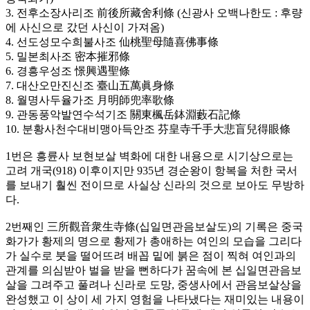
3. 전후소장사리조 前後所藏舍利條 (신광사 오백나한도 : 후량
에 사신으로 갔던 사신이 가져옴)
4. 선도성모수희불사조 仙桃聖母隨喜佛事條
5. 밀본최사조 密本摧邪條
6. 경흥우성조 憬興遇聖條
7. 대산오만진신조 臺山五萬眞身條
8. 월명사두율가조 月明師兜率歌條
9. 관동풍악발연수석기조 關東楓岳鉢淵藪石記條
10. 분황사천수대비맹아득안조 芬皇寺千手大悲盲兒得眼條
1번은 흥륜사 보현보살 벽화에 대한 내용으로 시기상으로는
고려 개국(918) 이후이지만 935년 경순왕이 항복을 처한 국서
를 보내기 훨씬 전이므로 사실상 신라의 것으로 보아도 무방하
다.
2번째인 三所觀音衆生寺條(십일면관음보살도)의 기록은 중국
화가가 황제의 명으로 황제가 총애하는 여인의 모습을 그리다
가 실수로 붓을 떨어뜨려 배꼽 밑에 붉은 점이 찍혀 여인과의
관계를 의심받아 벌을 받을 뻔하다가 꿈속에 본 십일면관음보
살을 그려주고 풀려나 신라로 도망, 중생사에서 관음보살상을
완성했고 이 상이 세 가지 영험을 나타냈다는 재미있는 내용이