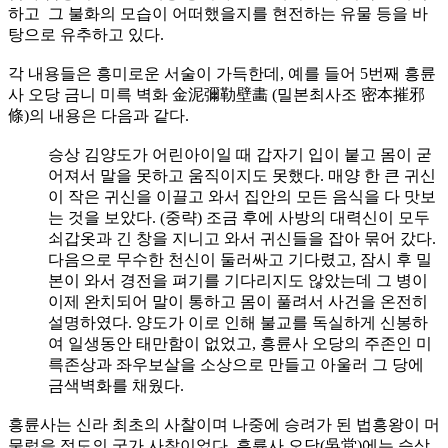
하고 그 불화의 모습이 어떠했을지를 현전하는 유물 등을 바
탕으로 유추하고 있다.
각 내용들은 흥미로운 서술이 가득한데, 예를 들어 5번째 흥륜
사 오당 금니 미륵 벽화 金泥彌勒壁畵 (밀본최사조 密本摧邪
條)의 내용은 다음과 같다.
승상 김양도가 어린아이일 때 갑자기 입이 붙고 몸이 굳
어져서 말을 못하고 움직이지도 못했다. 매양 한 큰 귀신
이 작은 귀신을 이끌고 와서 집안의 모든 음식을 다 맛보
는 것을 보았다. (중략) 조금 후에 사방의 대력신이 모두
쇠갑옷과 긴 창을 지니고 와서 귀신들을 잡아 묶어 갔다.
다음으로 무수한 천신이 둘러싸고 기다렸고, 잠시 후 밀
본이 와서 경전을 펴기를 기다리지도 않았는데 그 병이
이제 완치되어 말이 통하고 몸이 풀려서 사건을 온전히
설명하였다. 양도가 이로 인해 불교를 독실하게 신봉하
여 일생동안 태만함이 없었고, 흥륜사 오당의 주존인 미
륵존상과 좌우보살을 소상으로 만들고 아울러 그 당에
금색벽화를 채웠다.
흥륜사는 신라 최초의 사찰이며 나중에 승려가 된 법흥왕이 머
물렀을 정도의 국가 사찰이었다. 흥륜사 오당(吳堂)에는 승상