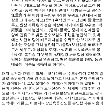
인 남대 남면에 지장방을 두고, 원상의 지장보살과 붉은
바탕에 8대보살을 수위로 한 1만 지장보살상을 그려 봉
안하고,(중략) 백색인 서대 남면에 미타방을 두고 원상의
無量壽와 흰 바탕에 무량수여래를 수위로 1만 대세지보
살을 그려 봉안하고,(중략) 흑색인 북대 남면에 羅漢堂을
두고 원상의 釋迦와 검은 바탕에 석가여래를 수위로 5백
羅漢을 그려 봉안하고, (중략) 황색인 중대의 진여원 중
앙에 진흙으로 빚은 문수보살의 不動을 봉안하고, 뒷벽
에는 노란 바탕에 비로자나불을 수위로 한 36가지로 변
화하는 모양을 그려 봉안하고, (중략) 보천암을 華藏社로
고쳐 세우고, 원상의 비로자나 삼존과 ≪大藏經≫을 봉
안하고, 복전승 다섯 명이 ≪대장경≫을 항상 열람하고,
밤에는 華嚴神衆을 염송하고, 매년 華嚴會를 1백일 동안
베풀되, 이름을 法輪社로 하여라.
태자 보천과 효명 두 형제는 오대산에서 수도하다가 효명이 왕
으로 즉위하기 위해 경주로 돌아가고 나서 보천 혼자 수행하다
가 입적했는데, 그날 오대산의 의례와 예참에 대해 말했던 내
용이 기록된 것이다. 신라 오대산신앙의 체제에 대해 밝힌 것
으로 여기에서 "5대"에는 각각 관음보살일만관음보살도, 팔대
보살일만지장보살도, 무량수여래일만대세지보살도, 석가여래
오백대아라한도, 비로자나삼십육응신도를 봉안했다는 내용이