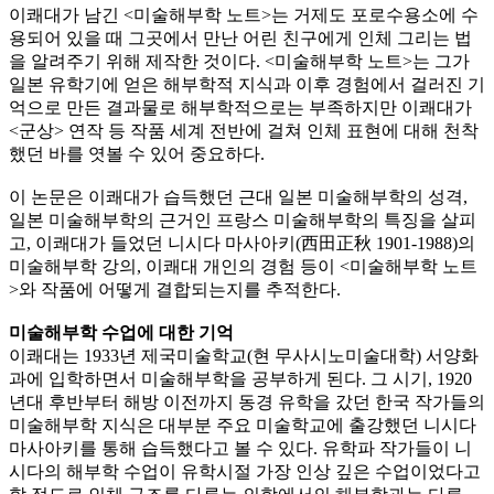
이쾌대가 남긴 <미술해부학 노트>는 거제도 포로수용소에 수
용되어 있을 때 그곳에서 만난 어린 친구에게 인체 그리는 법
을 알려주기 위해 제작한 것이다. <미술해부학 노트>는 그가
일본 유학기에 얻은 해부학적 지식과 이후 경험에서 걸러진 기
억으로 만든 결과물로 해부학적으로는 부족하지만 이쾌대가
<군상> 연작 등 작품 세계 전반에 걸쳐 인체 표현에 대해 천착
했던 바를 엿볼 수 있어 중요하다.
이 논문은 이쾌대가 습득했던 근대 일본 미술해부학의 성격,
일본 미술해부학의 근거인 프랑스 미술해부학의 특징을 살피
고, 이쾌대가 들었던 니시다 마사아키(西田正秋 1901-1988)의
미술해부학 강의, 이쾌대 개인의 경험 등이 <미술해부학 노트
>와 작품에 어떻게 결합되는지를 추적한다.
미술해부학 수업에 대한 기억
이쾌대는 1933년 제국미술학교(현 무사시노미술대학) 서양화
과에 입학하면서 미술해부학을 공부하게 된다. 그 시기, 1920
년대 후반부터 해방 이전까지 동경 유학을 갔던 한국 작가들의
미술해부학 지식은 대부분 주요 미술학교에 출강했던 니시다
마사아키를 통해 습득했다고 볼 수 있다. 유학파 작가들이 니
시다의 해부학 수업이 유학시절 가장 인상 깊은 수업이었다고