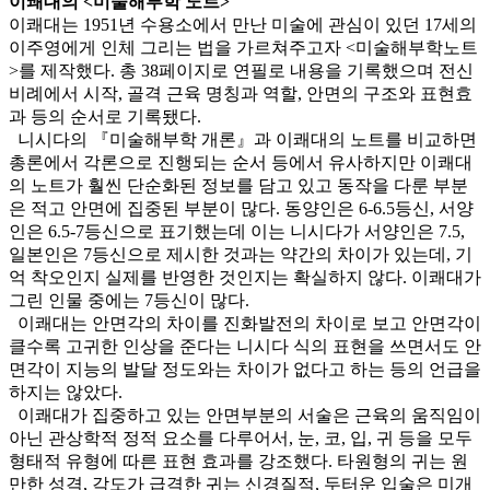
이쾌대의 <미술해부학 노트>
이쾌대는 1951년 수용소에서 만난 미술에 관심이 있던 17세의
이주영에게 인체 그리는 법을 가르쳐주고자 <미술해부학노트
>를 제작했다. 총 38페이지로 연필로 내용을 기록했으며 전신
비례에서 시작, 골격 근육 명칭과 역할, 안면의 구조와 표현효
과 등의 순서로 기록됐다.
니시다의 『미술해부학 개론』과 이쾌대의 노트를 비교하면
총론에서 각론으로 진행되는 순서 등에서 유사하지만 이쾌대
의 노트가 훨씬 단순화된 정보를 담고 있고 동작을 다룬 부분
은 적고 안면에 집중된 부분이 많다. 동양인은 6-6.5등신, 서양
인은 6.5-7등신으로 표기했는데 이는 니시다가 서양인은 7.5,
일본인은 7등신으로 제시한 것과는 약간의 차이가 있는데, 기
억 착오인지 실제를 반영한 것인지는 확실하지 않다. 이쾌대가
그린 인물 중에는 7등신이 많다.
이쾌대는 안면각의 차이를 진화발전의 차이로 보고 안면각이
클수록 고귀한 인상을 준다는 니시다 식의 표현을 쓰면서도 안
면각이 지능의 발달 정도와는 차이가 없다고 하는 등의 언급을
하지는 않았다.
이쾌대가 집중하고 있는 안면부분의 서술은 근육의 움직임이
아닌 관상학적 정적 요소를 다루어서, 눈, 코, 입, 귀 등을 모두
형태적 유형에 따른 표현 효과를 강조했다. 타원형의 귀는 원
만한 성격, 각도가 급격한 귀는 신경질적, 두터운 입술은 미개