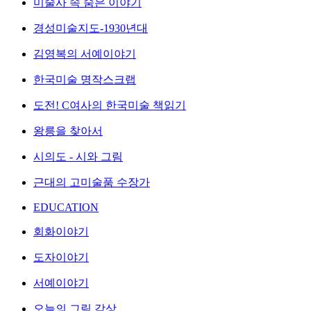
미술사 속 숨은 이야기
경성미술지도-1930년대
김영복의 서예이야기
한국미술 명작스크랩
도전! C여사의 한국미술 책읽기
왕릉을 찾아서
시의도 - 시와 그림
근대의 고미술품 수장가
EDUCATION
회화이야기
도자이야기
서예이야기
오늘의 그림 감상