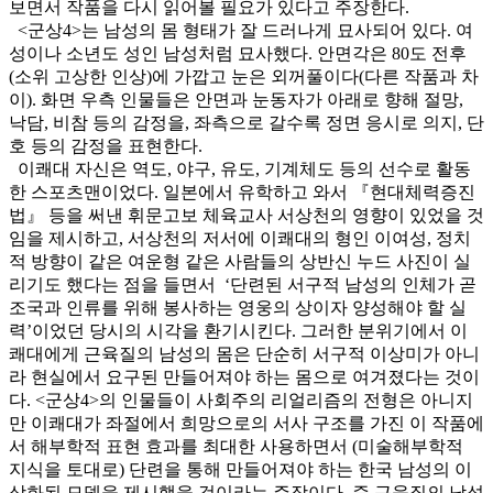
보면서 작품을 다시 읽어볼 필요가 있다고 주장한다.
<군상4>는 남성의 몸 형태가 잘 드러나게 묘사되어 있다. 여
성이나 소년도 성인 남성처럼 묘사했다. 안면각은 80도 전후
(소위 고상한 인상)에 가깝고 눈은 외꺼풀이다(다른 작품과 차
이). 화면 우측 인물들은 안면과 눈동자가 아래로 향해 절망,
낙담, 비참 등의 감정을, 좌측으로 갈수록 정면 응시로 의지, 단
호 등의 감정을 표현한다.
이쾌대 자신은 역도, 야구, 유도, 기계체도 등의 선수로 활동
한 스포츠맨이었다. 일본에서 유학하고 와서 『현대체력증진
법』 등을 써낸 휘문고보 체육교사 서상천의 영향이 있었을 것
임을 제시하고, 서상천의 저서에 이쾌대의 형인 이여성, 정치
적 방향이 같은 여운형 같은 사람들의 상반신 누드 사진이 실
리기도 했다는 점을 들면서 ‘단련된 서구적 남성의 인체가 곧
조국과 인류를 위해 봉사하는 영웅의 상이자 양성해야 할 실
력’이었던 당시의 시각을 환기시킨다. 그러한 분위기에서 이
쾌대에게 근육질의 남성의 몸은 단순히 서구적 이상미가 아니
라 현실에서 요구된 만들어져야 하는 몸으로 여겨졌다는 것이
다. <군상4>의 인물들이 사회주의 리얼리즘의 전형은 아니지
만 이쾌대가 좌절에서 희망으로의 서사 구조를 가진 이 작품에
서 해부학적 표현 효과를 최대한 사용하면서 (미술해부학적
지식을 토대로) 단련을 통해 만들어져야 하는 한국 남성의 이
상화된 모델을 제시했을 것이라는 주장이다. 즉 근육질의 남성