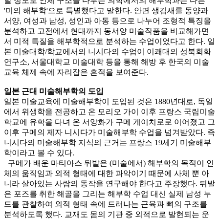
할 정도로 인체 구조를 다루는 의학에서의 해부학과는 다른
'미의 해부학'으로 특별했다고 말한다. 안면 생김새를 동양과
서양, 여성과 남성, 성인과 아동 등으로 나누어 조형적 특징을
분석하고 고전에서 현대까지 동서양 미술작품을 비교해가면
서 미적 특질을 해부학적으로 분석하는 수업이었다고 한다. 일
본 미술대학/학교에서의 니시다의 수업이 이쾌대의 성북회화
연구소, 서울대학교 미술대학 등을 통해 해방 후 한국의 미술
교육 체제 속에 자리잡은 흔적을 보여준다.
일본 근대 미술해부학의 도입
일본 미술교육에 미술해부학이 도입된 것은 1880년대로, 독일
에서 위생학을 전공하고 온 모리오 가이 이후 프랑스 국립미술
학교에 유학을 다녀 온 서양화가 구메 게이치로로 이어졌고 그
이후 구메의 제자 니시다가 미술해부학 수업을 넘겨받았다. 즉
니시다의 미술해부학 지식의 근거는 프랑스 19세기 미술해부
학이라고 볼 수 있다.
구메가 배운 마티아스 뒤발은 (미술에서) 해부학의 목적이 인
체의 움직임과 외적 형태에 대한 파악이기 때문에 사체 뿐 아
니라 살아있는 사람의 동작을 연구해야 한다고 주장했다. 뒤발
은 포즈를 취한 해골을 그리는 해부학 수업 대신 실제 남성 누
드를 관찰하여 외적 형태 속에 드러나는 근육과 뼈의 구조를
분석하도록 했다. 교재도 몸의 기관 중 외적으로 발현되는 운