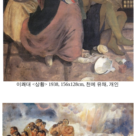
이쾌대 <상황> 1938, 156x128cm, 천에 유채, 개인